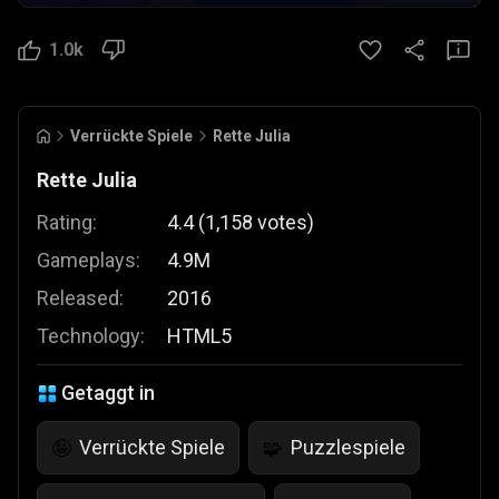
1.0k
Verrückte Spiele
Rette Julia
Rette Julia
Rating:
4.4
(
1,158
votes
)
Gameplays:
4.9M
Released:
2016
Technology:
HTML5
Getaggt in
Verrückte Spiele
Puzzlespiele
🤪
🧩