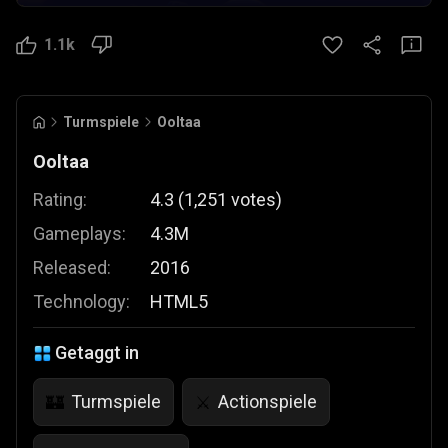
1.1k
Turmspiele
Ooltaa
Ooltaa
Rating:
4.3
(
1,251
votes
)
Gameplays:
4.3M
Released:
2016
Technology:
HTML5
Getaggt in
Turmspiele
Actionspiele
🏰
⚔️