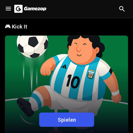
🎮
Kick It
Spielen