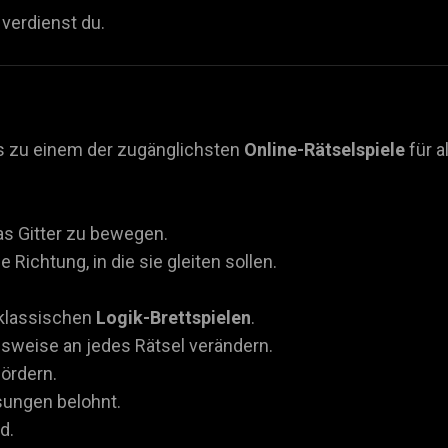
verdienst du.
 es zu einem der zugänglichsten
Online-Rätselspiele
für a
as Gitter zu bewegen.
Richtung, in die sie gleiten sollen.
 klassischen
Logik-Brettspielen
.
sweise an jedes Rätsel verändern.
ördern.
sungen belohnt.
d.