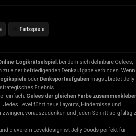
e
Farbspiele
🎨
Online-Logikrätselspiel
, bei dem sich dehnbare Gelees,
n zu einer befriedigenden Denkaufgabe verbinden. Wenn
Logikspiele
oder
Denksportaufgaben
magst, bietet Jelly
strategisches Erlebnis.
el einfach:
Gelees der gleichen Farbe zusammenklebe
h. Jedes Level führt neue Layouts, Hindernisse und
u zwingen, vorauszudenken und jeden Schritt sorgfältig 
nd cleverem Leveldesign ist Jelly Doods perfekt für