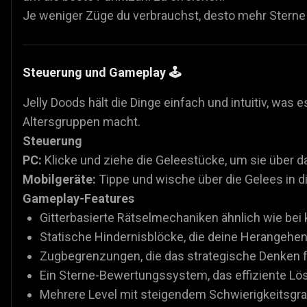
Je weniger Züge du verbrauchst, desto mehr Sterne 
Steuerung und Gameplay 🕹️
Jelly Doods hält die Dinge einfach und intuitiv, was
Altersgruppen macht.
Steuerung
PC:
Klicke und ziehe die Geleestücke, um sie über d
Mobilgeräte:
Tippe und wische über die Gelees in die 
Gameplay-Features
Gitterbasierte Rätselmechaniken ähnlich wie bei
Statische Hindernisblöcke, die deine Herangehen
Zugbegrenzungen, die das strategische Denken f
Ein Sterne-Bewertungssystem, das effiziente Lö
Mehrere Level mit steigendem Schwierigkeitsgra