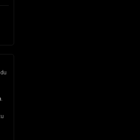
 du
n
.
zu