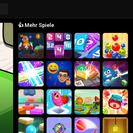
👍
Mehr Spiele