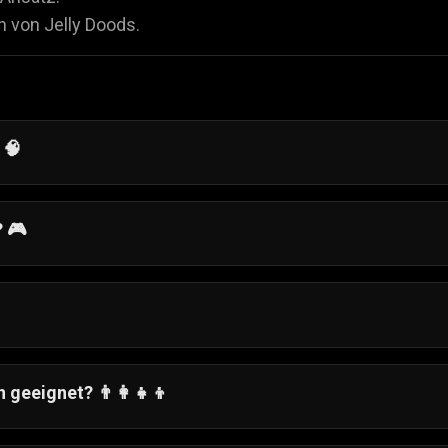
 von Jelly Doods.
 🧠
n gitterbasierte Spiele wie Jelly Doods, Schiebeblock-
ele fordern das räumliche Vorstellungsvermögen und die
? 🎮
erlernen bleiben.
elspiel
, das direkt im Browser läuft. Du kannst es sofort 
twas herunterzuladen.
oblemlösungsfähigkeit, die Konzentration und die
y Doods fördern das strategische Denken und die geisti
 geeignet? 👨‍👩‍👧‍👦
piert, dass sie sowohl für Kinder als auch für Erwachsen