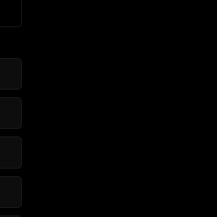
auf
ge
e