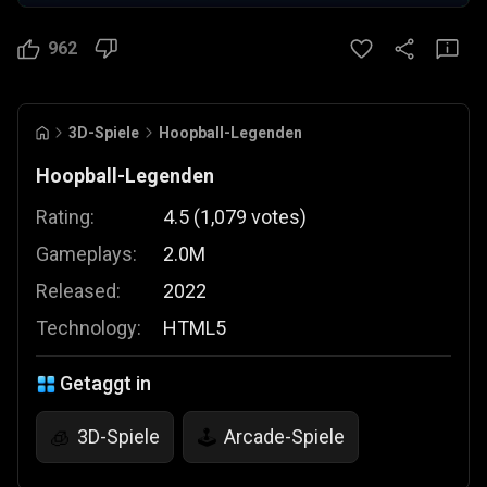
962
3D-Spiele
Hoopball-Legenden
Hoopball-Legenden
Rating:
4.5
(
1,079
votes
)
Gameplays:
2.0M
Released:
2022
Technology:
HTML5
Getaggt in
3D-Spiele
Arcade-Spiele
🧊
🕹️