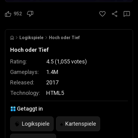
952
Logikspiele
Hoch oder Tief
Hoch oder Tief
Rating:
4.5
(
1,055
votes
)
Gameplays:
1.4M
Released:
2017
Technology:
HTML5
Getaggt in
Logikspiele
Kartenspiele
🧠
♠️