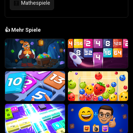
Mathespiele
🧮
👍
Mehr Spiele