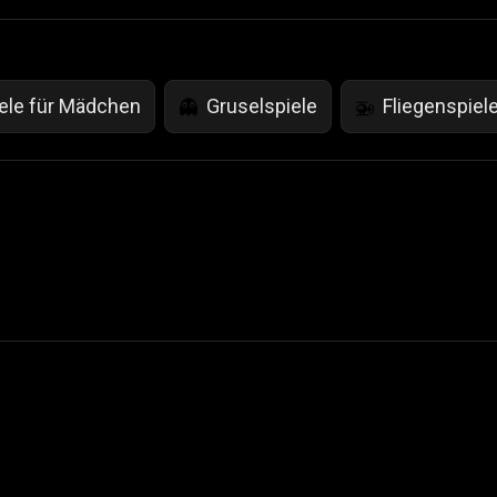
ele für Mädchen
Gruselspiele
Fliegenspiel
👻
🚁
 Not Sell My Personal Information
izzop ® are registered trademarks of ATPL.