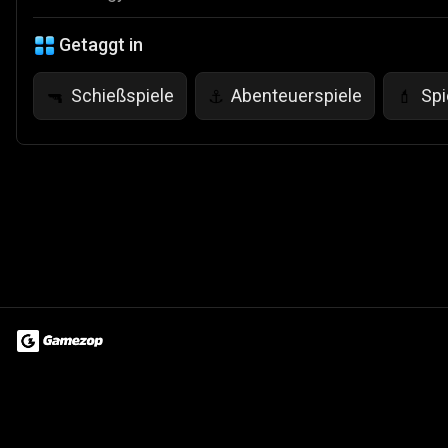
Getaggt in
Schießspiele
Abenteuerspiele
Spi
🔫
⚓
💄
Terms of Use
Privacy Policy
About
Jobs
Partner With Us
Do
© 2026 Advergame Technologies Pvt. Ltd. ("ATPL"). Gamezop ® & Qu