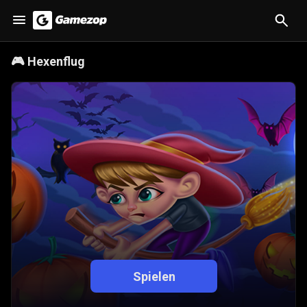
🎮
Hexenflug
Spielen