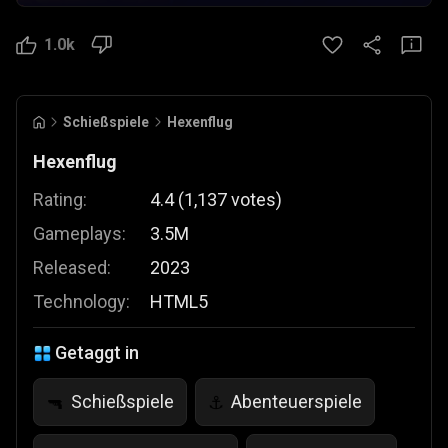
1.0k
Schießspiele
Hexenflug
Hexenflug
Rating:
4.4
(
1,137
votes
)
Gameplays:
3.5M
Released:
2023
Technology:
HTML5
Getaggt in
Schießspiele
Abenteuerspiele
🔫
⚓