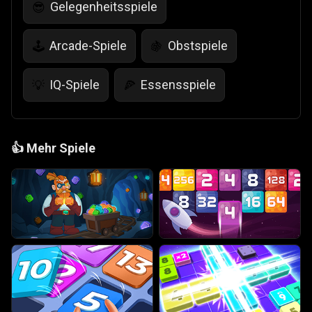
Gelegenheitsspiele
😎
Arcade-Spiele
Obstspiele
🕹️
🍇
IQ-Spiele
Essensspiele
💡
🍕
👍
Mehr Spiele