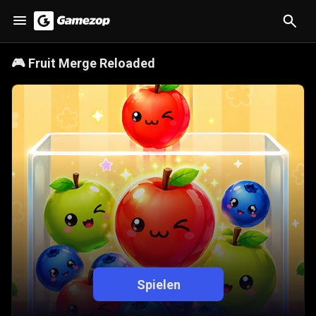
🎮
Fruit Merge Reloaded
Spielen