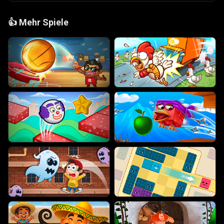
👍
Mehr Spiele