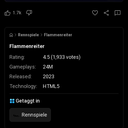
1.7k
Rennspiele
Flammenreiter
Flammenreiter
Rating:
4.5
(
1,933
votes
)
Gameplays:
24M
Released:
2023
Technology:
HTML5
Getaggt in
Rennspiele
🏎️