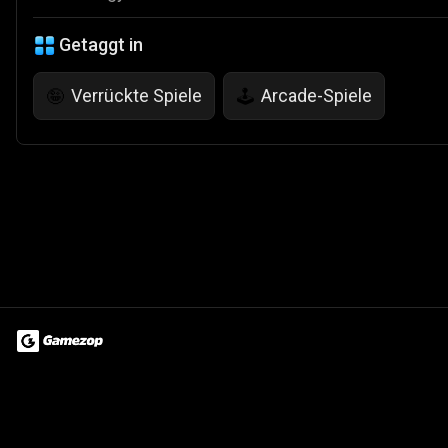
Getaggt in
Verrückte Spiele
Arcade-Spiele
🤪
🕹️
Terms of Use
Privacy Policy
About
Jobs
Partner With Us
Do
© 2026 Advergame Technologies Pvt. Ltd. ("ATPL"). Gamezop ® & Qu