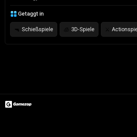
Getaggt in
Schießspiele
3D-Spiele
Actionspi
🔫
🧊
⚔️
Terms of Use
Privacy Policy
About
Jobs
Partner With Us
Do
© 2026 Advergame Technologies Pvt. Ltd. ("ATPL"). Gamezop ® & Qu