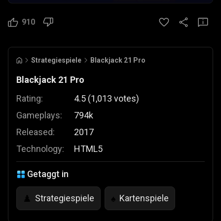
910
Strategiespiele
Blackjack 21 Pro
Blackjack 21 Pro
Rating:
4.5
(
1,013
votes
)
Gameplays:
794k
Released:
2017
Technology:
HTML5
Getaggt in
Strategiespiele
Kartenspiele
♟️
♠️