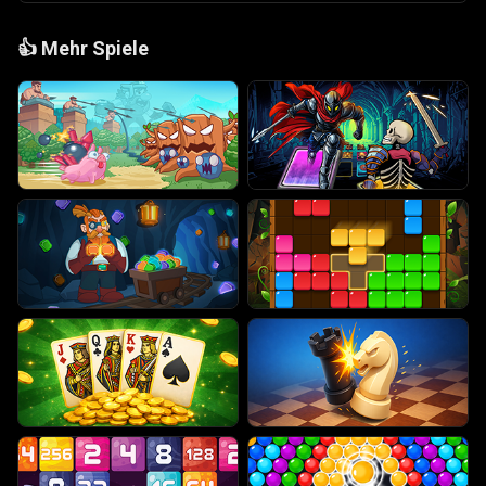
👍
Mehr Spiele