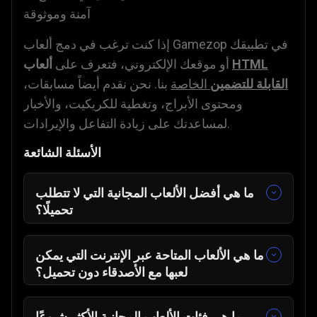
آمنة وموثوقة
إذا كنت ترغب في دمج ألعاب Gamezop في تطبيقك
HTML
ألعاب
أو موقعك الإلكتروني، فتعرف على
القابلة للتضمين
الخاصة
بنا. نحن نقدم أيضاً مسابقات،
ومحتوى الأبراج، وتغطية للكريكيت، والأخبار
لمساعدتك على زيادة التفاعل والإيرادات.
الأسئلة الشائعة
ما هي أفضل الألعاب المجانية التي لا تتطلب
تحميلًا؟
مسح الفقاعة
🎈
🀄
Mahjong At Home Scandinavian
ما هي الألعاب المتاحة عبر الإنترنت التي يمكن
Edition
لعبها مع الأصدقاء دون تحميل؟
دمج الهوس
🧩
لودو
🎲
قطب الطبخ
👨‍🍳
زونو
🟩
ما هي فئات الألعاب المجانية الأكثر شيوعًا