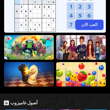
العب الان
أصول غاميزوب