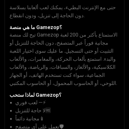
حتى مع الإنترنت البطيء، يمكنك لعب ألعابنا بسلاسة
دون الحاجة إلى تنزيل، ودون انقطاع.
ما هي منصة Gamezop؟
تيح لك منصة Gamezop الاستمتاع بأكثر من 200 لعبة
مجانية فوراً عبر المتصفح، دون الحاجة للتنزيل أو
التثبيت أو حتى التسجيل. ما عليك سوى اختيار اللعبة
والبدء. استمتع بألعاب الحركة، والمغامرات، والألعاب
الكلاسيكية، والألغاز، والسباقات، والرياضة، والألعاب
الجماعية، سواء كنت تستخدم الهاتف، أو الجهاز
اللوحي، أو الحاسوب المحمول، أو الحاسوب المكتبي.
لماذا ستحب Gamezop؟
لعب فوري —⚡
لا حاجة للتنزيل🆓
مجانية دائماً📱
تعمل على أي متصفح🛡️