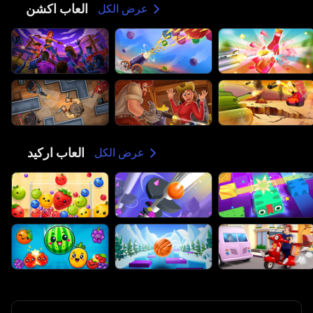
العاب اكشن
⚔️
عرض الكل
العاب اركيد
🕹️
عرض الكل