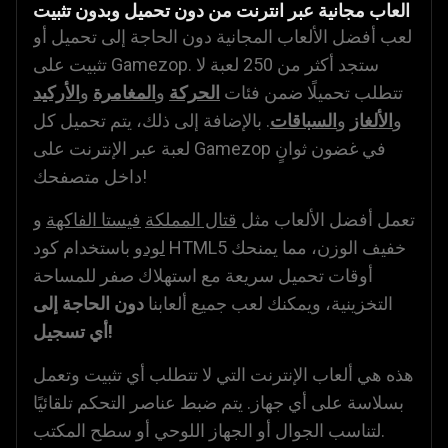
العاب مجانية عبر انترنت من دون تحميل وبدون تثبيت
لعب أفضل الألعاب المجانية دون الحاجة إلى تحميل أو
تثبيت على Gamezop. ستجد أكثر من 250 لعبة لا
تتطلب تحميلًا ضمن فئات
الحركة
و
المغامرة
و
الأركيد
و
الألغاز
و
السباقات
. بالإضافة إلى ذلك، يتم تحميل كل
لعبة عبر الإنترنت على Gamezop في غضون ثوانٍ
داخل متصفحك!
تعمل أفضل الألعاب مثل
قتال المملكة
فيستا الفاكهة
و
لودو
باستخدام كود HTML5 خفيف الوزن، مما يمنحك
أوقات تحميل سريعة مع استهلاك صفر للمساحة
التخزينية، ويمكنك لعب جميع ألعابنا
دون الحاجة إلى
أي تسجيل!
هذه هي ألعاب الإنترنت التي لا تتطلب أي تثبيت وتعمل
بسلاسة على أي جهاز. يتم ضبط عناصر التحكم تلقائيًا
لتناسب الجوال أو الجهاز اللوحي أو سطح المكتب.