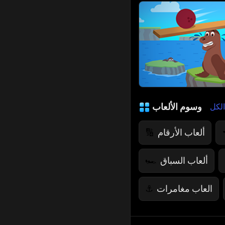
وسوم الألعاب
عرض
ألعاب الأرقام
🔢
ألعاب السباق
🏎️
العاب مغامرات
⚓
ألعاب القفز
🤸
