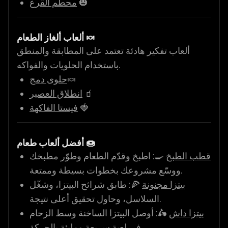
🎃
محطم القرع
ألعاب ألغاز الطعام 🍬
ألعاب تفكير هادئة تعتمد على المطابقة والمنطق
باستخدام الحلويات والفواكه.
🍬
حلوى دمج
🧃
انطلاق العصير
🍓
فيستا الفاكهة
أفضل ألعاب طعام 🍩
قطب الطبخ
🍳: اطبخ وقدّم الطعام وطوّر مطبخك
ووسّع مشروعك بخطوات بسيطة وممتعة.
بيتزا مجنونة
🍕: طابق شرائح البيتزا، وشغّل
السلاسل، وحاول تحقيق أعلى نتيجة.
بيتزا داش
🛵: أوصل البيتزا الساخنة وسط الزحام
في لعبة سريعة ومليئة بالحركة.