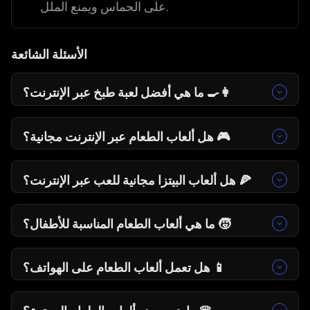
على الحماس ويمنع الملل.
الأسئلة الشائعة
ما هي أفضل لعبة طبخ عبر الإنترنت؟ 👩‍🍳
تُعد
قطب الطبخ
خيارًا ممتازًا لمحبي إدارة المطبخ
وتطوير المعدات، بينما تُعتبر
تاكو شهي
مناسبة لمن
هل ألعاب الطعام عبر الإنترنت مجانية؟ 🎮
يفضلون السرعة.
نعم. جميع ألعاب الطعام على Gamezop مجانية،
وتعمل عبر المتصفح، ولا تتطلب تحميلًا أو تسجيلًا.
هل ألعاب البيتزا مجانية للعب عبر الإنترنت؟ 🍕
نعم. يمكنك لعب
بيتزا مجنونة
و
بيتزا داش
مجانًا
مباشرة عبر Gamezop.
ما هي ألعاب الطعام المناسبة للأطفال؟ 🧒
بيتزا مجنونة
و
حلوى دمج
ألعاب بسيطة وممتعة، كما
تساعد
بيتزا داش
على تنمية الإحساس بالوقت دون
هل تعمل ألعاب الطعام على الهواتف؟ 📱
ضغط.
نعم. تعمل جميع ألعاب الطعام على Gamezop
بسلاسة على الهواتف وأجهزة الكمبيوتر.