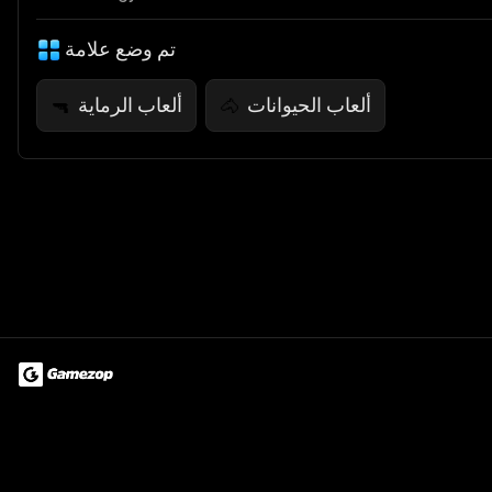
تم وضع علامة
ألعاب الحيوانات
ألعاب الرماية
🔫
🐴
Terms of Use
Privacy Policy
About
Jobs
Partner With Us
Do
© 2026 Advergame Technologies Pvt. Ltd. ("ATPL"). Gamezop ® & Qu