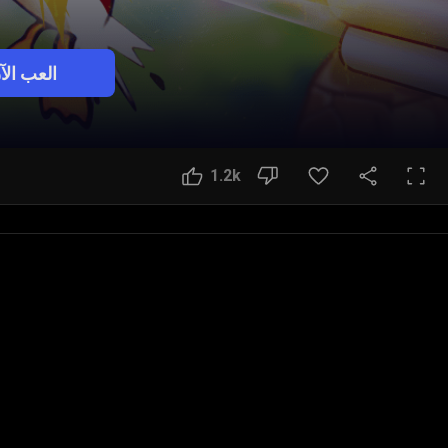
العب الآ
1.2k