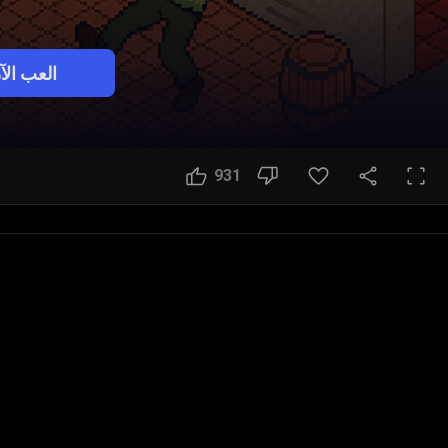
العب الآ
931