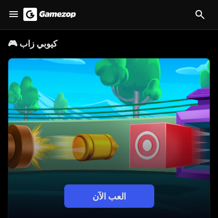
كيوبي زاب
🎮
العب الآن