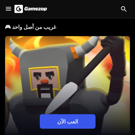
غريب من أصل واحد
🎮
العب الآن