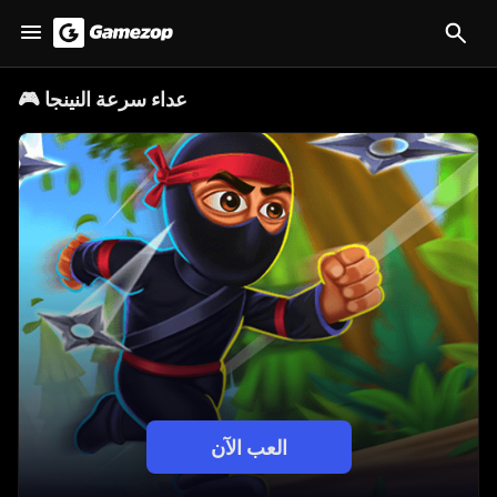
عداء سرعة النينجا
🎮
العب الآن