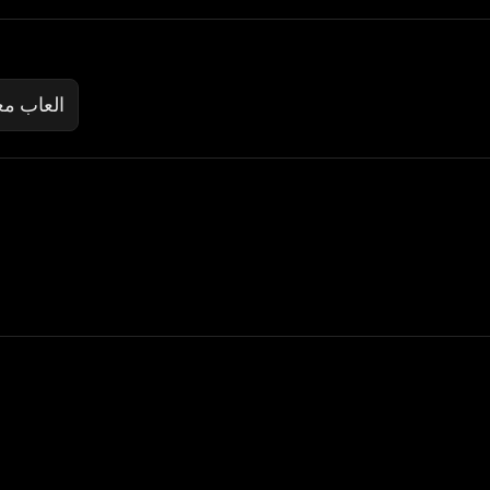
العاب م
 Not Sell My Personal Information
izzop ® are registered trademarks of ATPL.