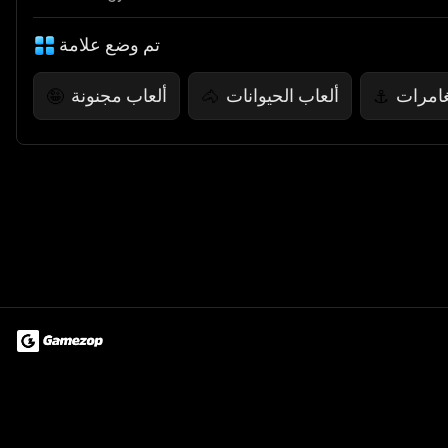
تم وضع علامة
غامرات
ألعاب الحيوانات
ألعاب مجنونة
🤪
🐴
⚓
Terms of Use
Privacy Policy
About
Jobs
Partner With Us
Do
© 2026 Advergame Technologies Pvt. Ltd. ("ATPL"). Gamezop ® & Qu