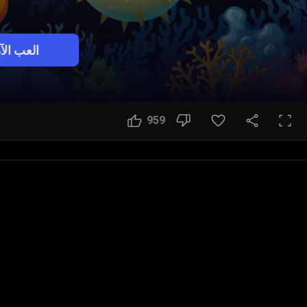
العب الآ
959