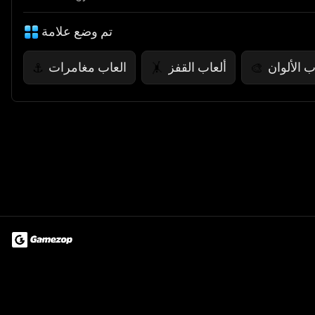
تم وضع علامة
ب الألوان
ألعاب القفز
العاب مغامرات
⚓
🤸
🎨
Terms of Use
Privacy Policy
About
Jobs
Partner With Us
Do
© 2026 Advergame Technologies Pvt. Ltd. ("ATPL"). Gamezop ® & Qu