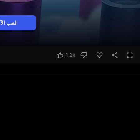
العب الآ
1.2k